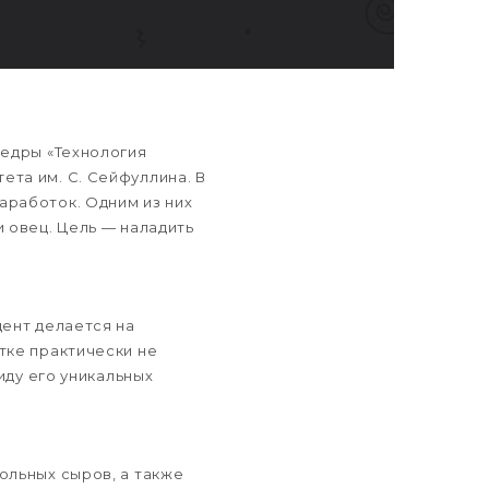
федры «Технология
та им. С. Сейфуллина. В
аработок. Одним из них
 овец. Цель — наладить
цент делается на
тке практически не
иду его уникальных
ольных сыров, а также