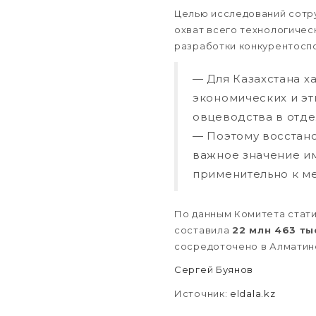
Целью исследований сотр
охват всего технологичес
разработки конкурентоспо
— Для Казахстана 
экономических и э
овцеводства в отде
— Поэтому восстано
важное значение им
применительно к м
По данным Комитета статис
составила
22 млн 463 ты
сосредоточено в Алматинс
Сергей Буянов
Источник:
eldala.kz