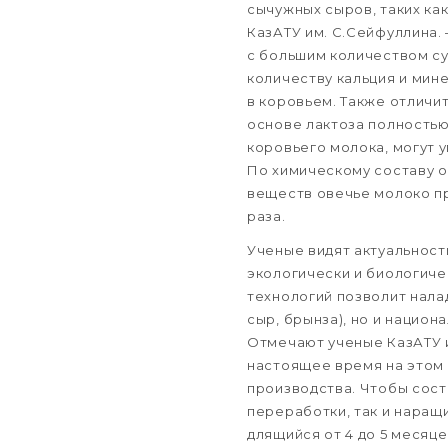
сычужных сыров, таких ка
КазАТУ им. С.Сейфуллина. 
с большим количеством су
количеству кальция и мин
в коровьем. Также отличи
основе лактоза полностью
коровьего молока, могут 
По химическому составу о
веществ овечье молоко пр
раза.
Ученые видят актуальност
экологически и биологич
технологий позволит нала
сыр, брынза), но и национ
Отмечают ученые КазАТУ и
настоящее время на этом
производства. Чтобы сост
переработки, так и наращ
длящийся от 4 до 5 месяце