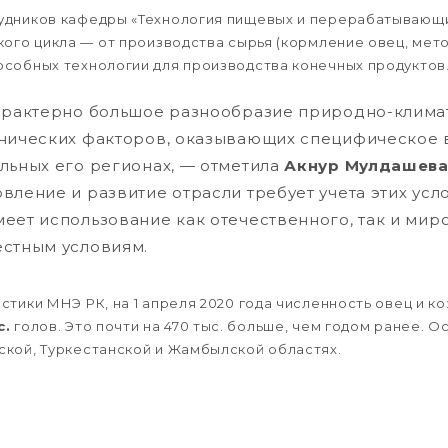
удников кафедры «Технология пищевых и перерабатывающи
кого цикла — от производства сырья (кормление овец, мет
собных технологии для производства конечных продуктов
характерно большое разнообразие природно-клима
тнических факторов, оказывающих специфическое 
льных его регионах, — отметила
Акнур Мулдашев
вление и развитие отрасли требует учета этих усло
еет использование как отечественного, так и мир
естным условиям.
тики МНЭ РК, на 1 апреля 2020 года численность овец и ко
с.
голов. Это почти на 470 тыс. больше, чем годом ранее. 
кой, Туркестанской и Жамбылской областях.