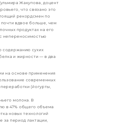
Гульмира Жакупова, доцент
оровьего, что связано это
стоящий рекордсмен по
 почти вдвое больше, чем
лочных продуктах на его
и с непереносимостью
о содержанию сухих
белка и жирности — в два
ции на основе применения
пользование современных
 переработки (йогурты,
чьего молока. В
лю в 47% общего объема
отка новых технологий
е за период лактации,