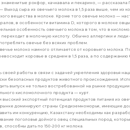
к знаменитые рокфор, качкавала и пекарино, — рассказала 
— Выход сыра из овечьего молока в 1,5 раза выше, чем из к
хого вещества в молоке. Кроме того овечье молоко — на
ералов, в особенности витамина D, которого в молоке овцы
тельная особенность овечьего молока в том, что в кисломо
 переходит в молочную кислоту. Обычно аллергики и люд
употреблять овечье без всяких проблем.
вечье молоко намного отличается от коровьего молока. П
евосходит коровье в среднем в 1,5 раза, а по содержанию 
ь своей работы в связи с задачей укрепления здоровья на
ески безопасных продуктов животного происхождения. Ис
дить выпуск не только востребованной на рынке продукции
ального кисломолочного продукта — курт.
 высокий экспортный потенциал продуктов питания из ове
 рынке доминируют страны Средиземноморья, имеющие до
авить им конкуренцию, Казахстану необходимы как разраб
ивание поголовья дойного овец специальных пород, которы
в, способны дать по 150-200 кг молока.