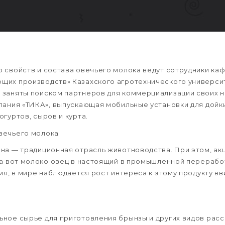
 свойств и состава овечьего молока ведут сотрудники ка
их производств» Казахского агротехнического университе
заняты поиском партнеров для коммерциализации своих н
пания «ТИКА», выпускающая мобильные установки для дойки
гуртов, сыров и курта.
вечьего молока
на — традиционная отрасль животноводства. При этом, ак
 а вот молоко овец в настоящий в промышленной перерабо
мя, в мире наблюдается рост интереса к этому продукту вв
ное сырье для приготовления брынзы и других видов расс