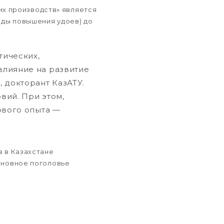
х производств» является
оды повышения удоев) до
.
тических,
влияние на развитие
а
, докторант КазАТУ.
вий. При этом,
ового опыта —
з в Казахстане
Основное поголовье