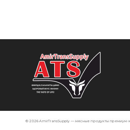
© 2026 AmirTransSupply — мясные продукты премиум-к