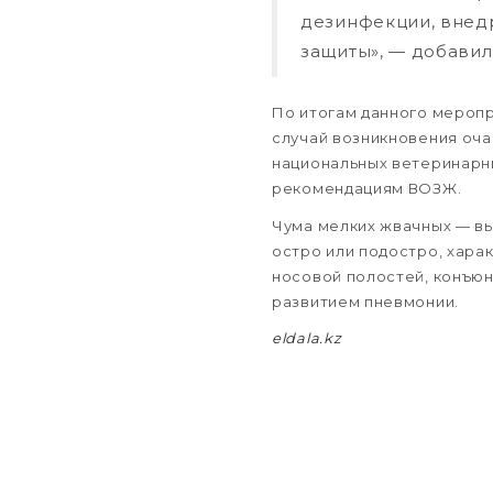
дезинфекции, внед
защиты», — добавил
По итогам данного мероп
случай возникновения оч
национальных ветеринарны
рекомендациям ВОЗЖ.
Чума мелких жвачных — вы
остро или подостро, хар
носовой полостей, конъю
развитием пневмонии.
eldala.kz