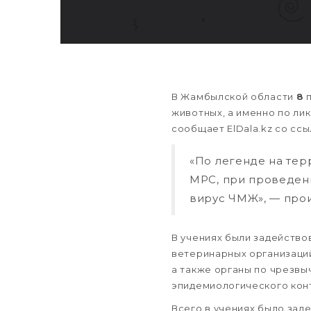
В Жамбылской области
8
животных, а именно по ли
сообщает ElDala.kz со сс
«По легенде на те
МРС, при проведен
вирус ЧМЖ», — про
В учениях были задейство
ветеринарных организаций
а также органы по чрезвы
эпидемиологического кон
Всего в учениях было зад