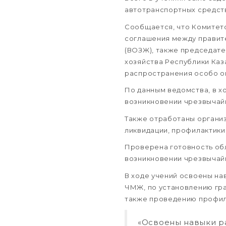
автотранспортных средст
Сообщается, что Комитето
соглашения между правит
(ВОЗЖ), также председат
хозяйства Республики Каз
распространения особо оп
По данным ведомства, в 
возникновении чрезвычайн
Также отработаны организ
ликвидации, профилактики
Проверена готовность об
возникновении чрезвычайн
В ходе учений освоены на
ЧМЖ, по установлению гра
также проведению профил
«Освоены навыки р