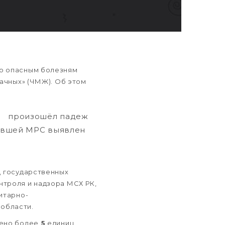
о опасным болезням
вачных» (ЧМЖ). Об этом
ти произошёл падеж
павшей МРС выявлен
, государственных
нтроля и надзора МСХ РК,
итарно-
области.
ено более
5
единиц