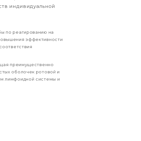
ств индивидуальной
бы по реагированию на
 повышения эффективности
 соответствия
ающая преимущественно
стых оболочек ротовой и
ем лимфоидной системы и