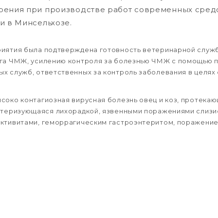
рения при производстве работ современных сред
и в Минсельхозе.
риятия была подтверждена готовность ветеринарной служ
ага ЧМЖ, усилению контроля за болезнью ЧМЖ с помощью
х служб, ответственных за контроль заболевания в целях
соко контагиозная вирусная болезнь овец и коз, протек
актеризующаяся лихорадкой, язвенными поражениями слизи
нктивитами, геморрагическим гастроэнтеритом, поражени