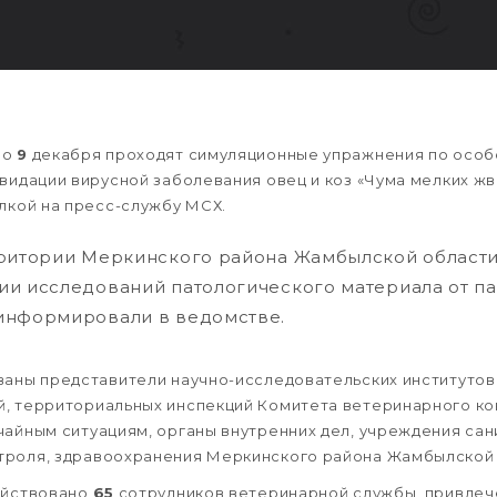
по
9
декабря проходят симуляционные упражнения по особ
квидации вирусной заболевания овец и коз «Чума мелких ж
ылкой на пресс-службу МСХ.
рритории Меркинского района Жамбылской облас
ии исследований патологического материала от 
информировали в ведомстве.
ваны представители научно-исследовательских институтов
, территориальных инспекций Комитета ветеринарного ко
чайным ситуациям, органы внутренних дел, учреждения сан
троля, здравоохранения Меркинского района Жамбылской 
ействовано
65
сотрудников ветеринарной службы, привлеч