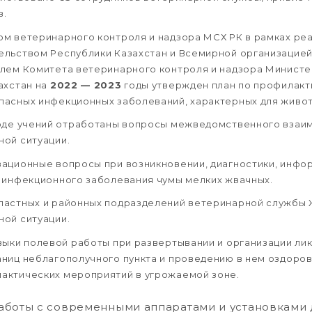
в.
м ветеринарного контроля и надзора МСХ РК в рамках ре
ельством Республики Казахстан и Всемирной организацией
елем Комитета ветеринарного контроля и надзора Министе
ахстан на
2022 — 2023
годы утвержден план по профилакт
асных инфекционных заболеваний, характерных для животн
ходе учений отработаны вопросы межведомственного взаи
ой ситуации.
ационные вопросы при возникновении, диагностики, инфор
 инфекционного заболевания чумы мелких жвачных.
ластных и районных подразделений ветеринарной службы
ой ситуации.
выки полевой работы при развертывании и организации ли
ниц неблагополучного пункта и проведению в нем оздоров
актических мероприятий в угрожаемой зоне.
аботы с современными аппаратами и установками