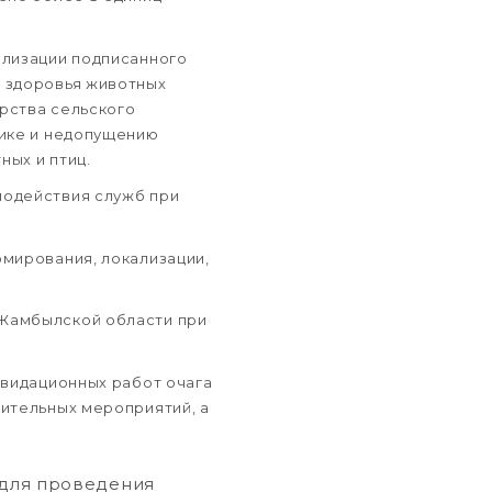
ализации подписанного
 здоровья животных
рства сельского
ике и недопущению
ых и птиц.
модействия служб при
мирования, локализации,
 Жамбылской области при
квидационных работ очага
ительных мероприятий, а
 для проведения