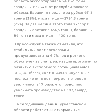
область экспортировала 5,4 тыс. тонн
говядины, или 74% от республиканского
объема. Баранины продано за рубеж 491,1
тонны (38%), мяса птицы — 2734,3 тонны
(25%). За два месяца этого года экспорт
говядины составил 454,5 тонны, баранины —
84 тонн и мяса птицы — 400 тонн.
В пресс-службе также отметили, что
стабильный рост поголовья и
продуктивности на 6-7% год в регионе
обеспечен за счет реализации программ по
развитию экспортного потенциала мяса
КРС, «Сыбага», «Алтын Асык», «Кулан». За
последние пять лет прирост поголовья
увеличился в 1,7 раза, что позволило
увеличить производство на 303,3 млрд
тенге.
На сегодняшний день в Туркестанской
области работают 22 откормочные