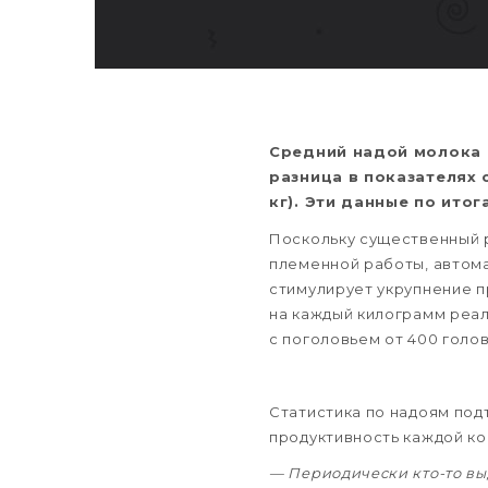
Средний надой молока н
разница в показателях с
кг). Эти данные по ито
Поскольку существенный р
племенной работы, автома
стимулирует укрупнение п
на каждый килограмм реал
с поголовьем от 400 голов 
Статистика по надоям под
продуктивность каждой кор
— Периодически кто-то вы