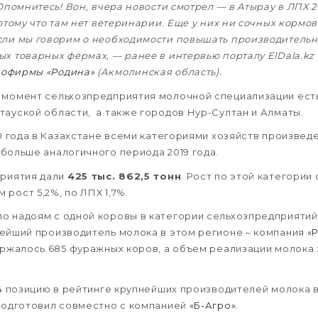
 Опомнитесь! Вон, вчера новости смотрел — в Атырау в ЛПХ 2
отому что там нет ветеринарии. Еще у них ни сочных кормов 
сли мы говорим о необходимости повышать производительнос
ых товарных фермах, — ранее в интервью порталу
ElDala
.
kz
рофирмы «Родина»
(Акмолинская область).
 момент сельхозпредприятия молочной специализации есть
тауской области, а также городов Нур-Султан и Алматы.
20 года в Казахстане всеми категориями хозяйств произве
% больше аналогичного периода 2019 года.
приятия дали
425 тыс. 862,5 тонн
. Рост по этой категории 
рост 5,2%, по ЛПХ 1,7%.
о надоям с одной коровы в категории сельхозпредприяти
ейший производитель молока в этом регионе – компания
«
ержалось 685 фуражных коров, а объем реализации молока з
14 позицию в рейтинге крупнейших производителей молока в
 подготовил совместно с компанией
«Б-Агро».