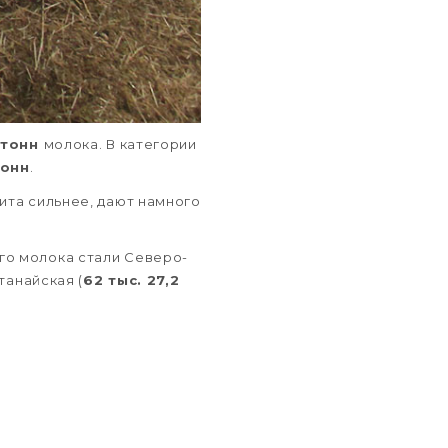
5 тонн
молока. В категории
тонн
.
ита сильнее, дают намного
го молока стали Северо-
станайская (
62 тыс. 27,2