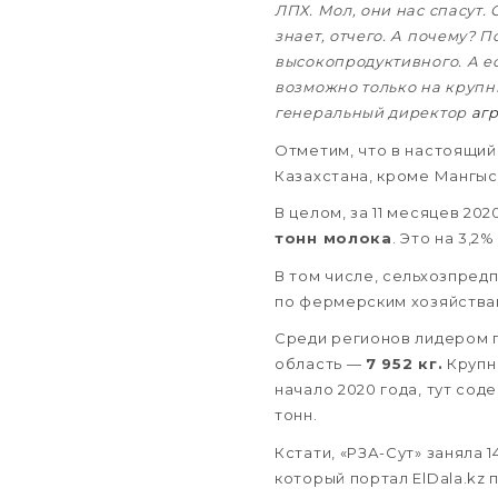
ЛПХ. Мол, они нас спасут.
знает, отчего. А почему? П
высокопродуктивного. А е
возможно только на крупн
генеральный директор
аг
Отметим, что в настоящий
Казахстана, кроме Мангыс
В целом, за 11 месяцев 20
тонн молока
. Это на 3,2
В том числе, сельхозпред
по фермерским хозяйствам 
Среди регионов лидером п
область —
7 952 кг
.
Крупн
начало 2020 года, тут сод
тонн.
Кстати, «РЗА-Сут» заняла 
который портал ElDala.kz