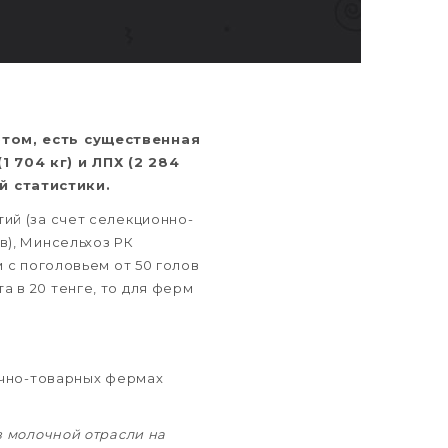
этом, есть существенная
 704 кг) и ЛПХ (2 284
й статистики.
ий (за счет селекционно-
в), Минсельхоз РК
 с поголовьем от 50 голов
 в 20 тенге, то для ферм
очно-товарных фермах
в молочной отрасли на