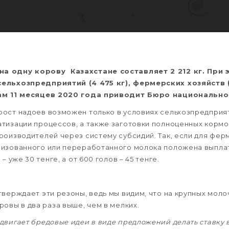
а одну корову Казахстане составляет 2 212 кг. При 
ельхозпредприятий (4 475 кг), фермерских хозяйств (1
гам 11 месяцев 2020 года приводит Бюро национально
ост надоев возможен только в условиях сельхозпредприят
тизации процессов, а также заготовки полноценных кормо
роизводителей через систему субсидий. Так, если для ферм
изованного или переработанного молока положена выплата
– уже 30 тенге, а от 600 голов – 45 тенге.
тверждает эти резоны, ведь мы видим, что на крупных мол
овы в два раза выше, чем в мелких.
двигает бредовые идеи в виде предложений делать ставку 