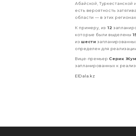
Абайской, Туркестанской 
есть вероятность затягив
области — в этих региона
К примеру, из
12
запланиро
которые были выделены
1
из
шести
запланированных
определен для реализации
Вице-премьер
Серик Жум
запланированных к реализа
ElDala.kz