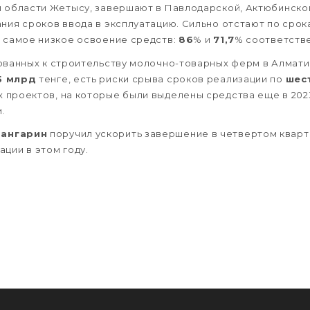
и области Жетысу, завершают в Павлодарской, Актюбинско
ания сроков ввода в эксплуатацию. Сильно отстают по срок
х самое низкое освоение средств:
86
% и
71,7
% соответств
ванных к строительству молочно-товарных ферм в Алматин
5 млрд
тенге, есть риски срыва сроков реализации по
шес
 проектов, на которые были выделены средства еще в 202
.
ангарин
поручил ускорить завершение в четвертом кварт
ции в этом году.