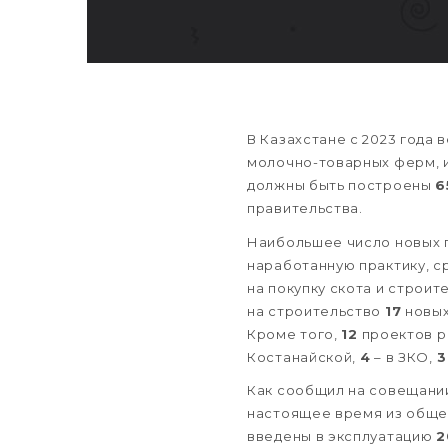
В Казахстане с 2023 года
молочно-товарных ферм, 
должны быть построены
6
правительства.
Наибольшее число новых 
наработанную практику, с
на покупку скота и строи
на строительство
17
новых
Кроме того,
12
проектов р
Костанайской,
4
– в ЗКО,
3
Как сообщил на совещании
настоящее время из общег
введены в эксплуатацию
2