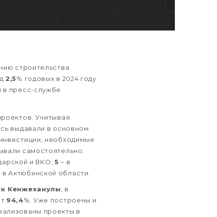
анию строительства
од
2,5
% годовых в 2024 году
 в пресс-службе
роектов. Учитывая
есь выдавали в основном
 инвестиции, необходимые
ывали самостоятельно.
дарской и ВКО,
5
– в
 в Актюбинской области.
к Кенжеханулы
, в
ет
94,4
%. Уже построены и
еализованы проекты в