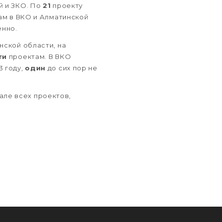
й и ЗКО. По
21
проекту
ам в ВКО и Алматинской
енно.
ской области, на
ти
проектам. В ВКО
3 году,
один
до сих пор не
але всех проектов,