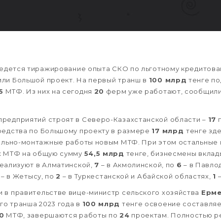
 ведется тиражирование опыта СКО по льготному кредитов
или Большой проект. На первый транш в
100 млрд
тенге п
5
МТФ. Из них на сегодня
20
ферм уже работают, сообщили
предприятий строят в Северо-Казахстанской области –
17
п
редства по Большому проекту в размере
17 млрд
тенге зд
тельно-монтажные работы новым МТФ. При этом остальные
 МТФ на общую сумму
54,5 млрд
тенге, бизнесмены вклад
еализуют в Алматинской,
7
– в Акмолинской, по
6
– в Павло
– в Жетысу, по
2
– в Туркестанской и Абайской областях,
1
–
 в правительстве вице-министр сельского хозяйства
Ерме
о транша 2023 года в
100 млрд
тенге освоение составля
0
МТФ, завершаются работы по
24
проектам. Полностью р