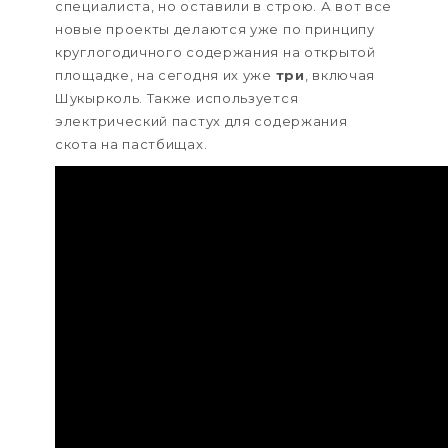
специалиста, но оставили в строю. А вот все
новые проекты делаются уже по принципу
круглогодичного содержания на открытой
площадке, на сегодня их уже
три
, включая
Шукырколь. Также используется
электрический пастух для содержания
скота на пастбищах.