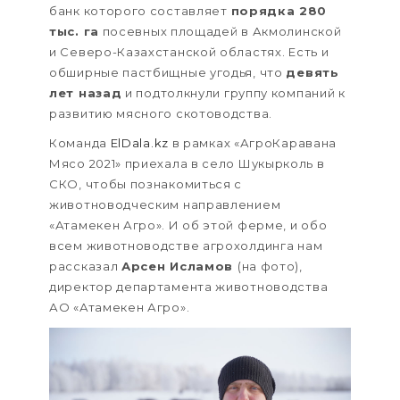
банк которого составляет
порядка 280
тыс. га
посевных площадей в Акмолинской
и Северо-Казахстанской областях. Есть и
обширные пастбищные угодья, что
девять
лет назад
и подтолкнули группу компаний к
развитию мясного скотоводства.
Команда
ElDala.kz
в рамках «АгроКаравана
Мясо 2021» приехала в село Шукырколь в
СКО, чтобы познакомиться с
животноводческим направлением
«Атамекен Агро». И об этой ферме, и обо
всем животноводстве агрохолдинга нам
рассказал
Арсен Исламов
(на фото),
директор департамента животноводства
АО «Атамекен Агро».