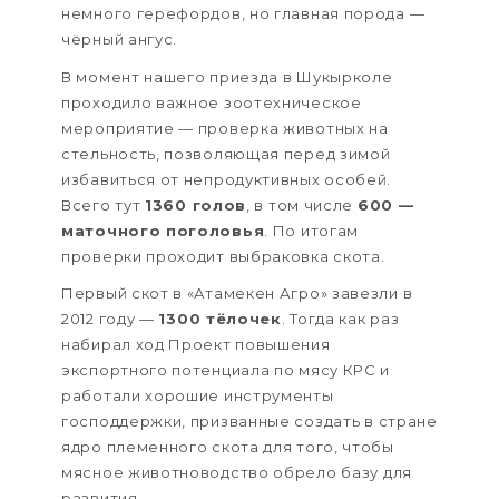
немного герефордов, но главная порода —
чёрный ангус.
В момент нашего приезда в Шукырколе
проходило важное зоотехническое
мероприятие — проверка животных на
стельность, позволяющая перед зимой
избавиться от непродуктивных особей.
Всего тут
1360 голов
, в том числе
600 —
маточного поголовья
. По итогам
проверки проходит выбраковка скота.
Первый скот в «Атамекен Агро» завезли в
2012 году —
1300 тёлочек
. Тогда как раз
набирал ход Проект повышения
экспортного потенциала по мясу КРС и
работали хорошие инструменты
господдержки, призванные создать в стране
ядро племенного скота для того, чтобы
мясное животноводство обрело базу для
развития.