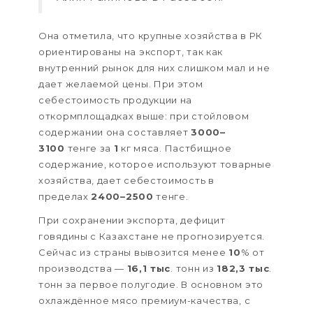
Она отметила, что крупные хозяйства в РК
ориентированы на экспорт, так как
внутренний рынок для них слишком мал и не
дает желаемой цены. При этом
себестоимость продукции на
откормплощадках выше: при стойловом
содержании она составляет
3000–
3100
тенге за
1
кг мяса. Пастбищное
содержание, которое используют товарные
хозяйства, дает себестоимость в
пределах
2400–2500
тенге.
При сохранении экспорта, дефицит
говядины с Казахстане не прогнозируется.
Сейчас из страны вывозится менее
10
% от
производства —
16,1 тыс
. тонн из
182,3 тыс
.
тонн за первое полугодие. В основном это
охлаждённое мясо премиум-качества, с