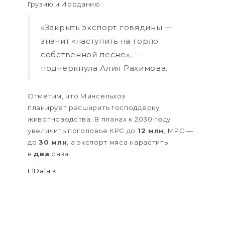
Грузию и Иорданию.
«Закрыть экспорт говядины —
значит «наступить на горло
собственной песне», —
подчеркнула Алия Рахимова.
Отметим, что Минсельхоз
планирует расширить господдерку
животноводства. В планах к 2030 году
увеличить поголовье КРС до
12 млн
, МРС —
до
30 млн
, а экспорт мяса нарастить
в
два
раза.
ElDala.k