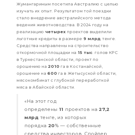
Жумангариным посетила Австралию с целью
изучать их опыт. Результатом той поездки
стало внедрение австралийского метода
ведения животноводства. В 2024 году на
реализацию
четырех
проектов выделили
льготные кредиты в размере
9 млрд
тенге.
Средства направлены на строительство
откормочной площадки на
15 тыс
. голов КРС
в Туркестанской области, проект по
орошению на
2010
га в Костанайской,
орошение на
600
га в Жетысуской области,
мясокомбинат с глубокой переработкой
мяса в Абайской области.
«На этот год
определены
11
проектов на
27,2
млрд
тенге, из которых
порядка
20
% — собственные
средства инвесторов. Спойлер