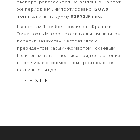
экспортировалась только в Японию. За этот
же период в РК импортировано
1207,9
тонн
конины на сумму
$2972,9 тыс.
Напомним, 1 ноября президент Франции
Эмманюэль Макрон с официальным визитом
посетил Казахстан и встретился с
президентом Касым-Жомартом Токаевым.
По итогам визита подписан ряд соглашений,
в том числе о совместном производстве
вакцины от ящура.
ElDala.k