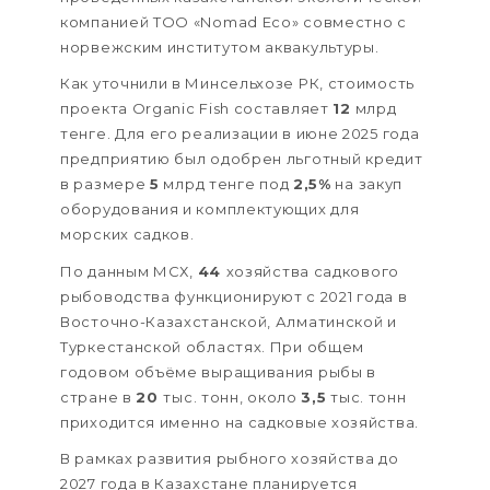
компанией ТОО «Nomad Eco» совместно с
норвежским институтом аквакультуры.
Как уточнили в Минсельхозе РК, стоимость
проекта Organic Fish составляет
12
млрд
тенге. Для его реализации в июне 2025 года
предприятию был одобрен льготный кредит
в размере
5
млрд тенге под
2,5%
на закуп
оборудования и комплектующих для
морских садков.
По данным МСХ,
44
хозяйства садкового
рыбоводства функционируют с 2021 года в
Восточно-Казахстанской, Алматинской и
Туркестанской областях. При общем
годовом объёме выращивания рыбы в
стране в
20
тыс. тонн, около
3,5
тыс. тонн
приходится именно на садковые хозяйства.
В рамках развития рыбного хозяйства до
2027 года в Казахстане планируется