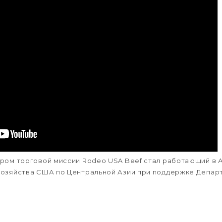
ором торговой миссии Rodeo USA Beef стал работающий в 
хозяйства США по Центральной Азии при поддержке Депар