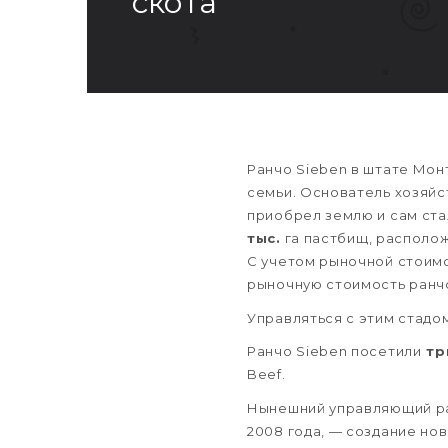
скота
Ранчо Sieben в штате Мо
семьи. Основатель хозяйст
приобрел землю и сам ста
тыс.
га пастбищ, располож
С учетом рыночной стоим
рыночную стоимость ранчо
Управляться с этим стад
Ранчо Sieben посетили
тр
Beef.
Нынешний управляющий 
2008 года, — создание но