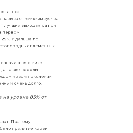
кота при
е называют «миккимаус» за
ит лучший выход мяса при
в первом
—
25
% и дальше по
истопородных племенных
 изначально в микс
а, а также породы
каждом новом поколении
енным очень долго.
а на уровне
83
% от
мают. Поэтому
 было прилитие крови