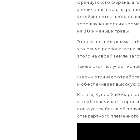
французского Обрака, а п
увеличения веса, на ранчо
устойчивость к заболевани
хорошая конверсия корма 
на
30
% меньше травы.
Это важно, ведь климат в
что ранчо располагает и 
этого на своей земле заг
Также скот получает конц
Ферму отличает отработан
и обеспечивает высокую р
Кстати, Купер Хайббард о
что обеспечивает хороший
пользуется большой попул
стандартного племенного 