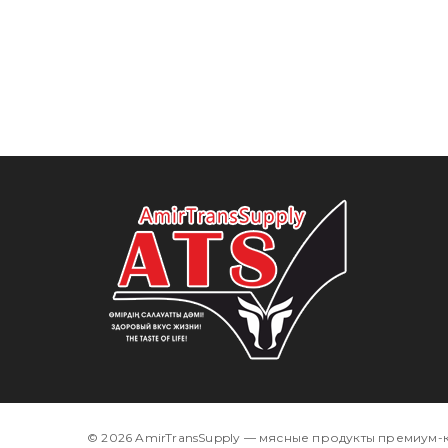
© 2026 AmirTransSupply — мясные продукты премиум-к