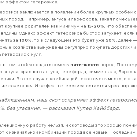
ым эффектом гетерозиса.
ерозиса заключается в появлении более крупных особей с
ых пород. Например, ангуса и герефорда. Такая помесь (е
ет крупнее родителей как минимум на
15-20
%, что обеспеч
вядины Однако эффект гетерозиса быстро затухает: если 
инять за
100
%, то в следующем это будет уже
50
%, далее 
рные хозяйства вынуждены регулярно покупать дорогих ч
 гетерозис с нуля.
т в том, чтобы создать помесь
пяти-шести
пород. Поэтому
 ангуса, красного ангуса, герефорда, симментала, Барзон
ерики. В этом случае комбинаций генов очень много, и в 
ругие сочетания. И эффект гетерозиса остается ярко выраж
аблюдениям, наш скот сохраняет эффект гетерозис
%, без угасания, — рассказал Купер Хайббард.
елекционную работу нельзя, и скотоводы это хорошо пони
т к изначальной комбинации пород все новые. Последним