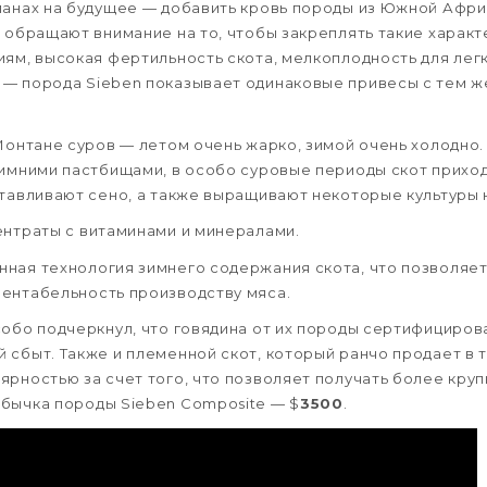
ланах на будущее — добавить кровь породы из Южной Афри
 обращают внимание на то, чтобы закреплять такие характ
ям, высокая фертильность скота, мелкоплодность для легк
— порода Sieben показывает одинаковые привесы с тем ж
 Монтане суров — летом очень жарко, зимой очень холодно.
зимними пастбищами, в особо суровые периоды скот прихо
отавливают сено, а также выращивают некоторые культуры 
ентраты с витаминами и минералами.
ная технология зимнего содержания скота, что позволяе
ентабельность производству мяса.
собо подчеркнул, что говядина от их породы сертифициров
 сбыт. Также и племенной скот, который ранчо продает в 
ярностью за счет того, что позволяет получать более кру
бычка породы Sieben Composite — $
3500
.