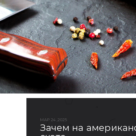
МАР 24 ,2025
зачем на американском ранчо за $100 млн скрестили пять пород