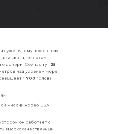
жит уже пятому поколению
дажи скота, но потом
го дочери. Сейчас тут
25
метров над уровнем море.
 превышает
1 700
голов)
ли.
вой миссии Rodeo USA
 которой он работает с
чать высококачественный