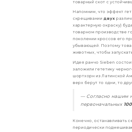
товарный скот с устойчив
Напомним, что эффект гет
скрещивании
двух
различн
характерную окраску) буд
товарном производстве го
поколении кроссов его пр
убывающей. Поэтому това
животных, чтобы запускать
Идея ранчо Sieben состои
заложили гететику черного
шортхорн из Латинской Ам
верх берут то одни, то д
— Согласно нашим н
первоначальных
100
Конечно, останавливать с
периодически подмешиваю