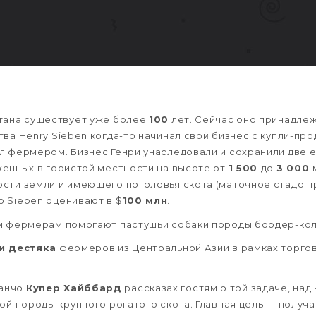
нтана существует уже более
100
лет. Сейчас оно принадле
ва Henry Sieben когда-то начинал свой бизнес с купли-про
л фермером. Бизнес Генри унаследовали и сохранили две е
енных в гористой местности на высоте от
1 500
до
3 000
ости земли и имеющего поголовья скота (маточное стадо
 Sieben оценивают в $
100 млн
.
ом фермерам помогают пастушьи собаки породы бордер-кол
и дестяка
фермеров из Центральной Азии в рамках торго
ранчо
Купер Хайббард
рассказах гостям о той задаче, над
вой породы крупного рогатого скота. Главная цель — полу