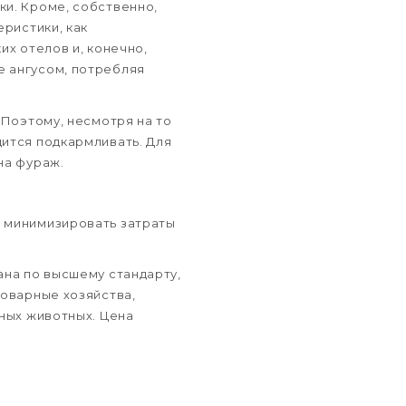
ки. Кроме, собственно,
еристики, как
их отелов и, конечно,
е ангусом, потребляя
 Поэтому, несмотря на то
дится подкармливать. Для
на фураж.
т минимизировать затраты
ана по высшему стандарту,
товарные хозяйства,
пных животных. Цена