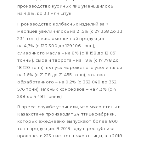
производство куриных яиц уменьшилось
на 4,9%, до 3,1 млн штук.
Производство колбасных изделий за 7
месяцев увеличилось на 21,5% (с 27 358 до 33
234 тонн), кисломолочной продукции –
на 4,7% (с 123 300 до 129 106 тонн),
сливочного масла – на 8% (с 11 158 до 12 051
тонны), сыра и творога – на 1,9% (с 17 778 до
18 120 тонн). выпуск мороженого увеличился
на 1,6% (с 21 118 до 21 455 тонн), молока
обработанного – на 0,2% (с 332 040 до 332
576 тонн), мясных консервов – на 4,3% (с 4
298 до 4 481 тонны).
В пресс-службе уточнили, что мясо птицы в
Казахстане производят 24 птицефабрики,
которых ежедневно выпускают более 800
тонн продукции. В 2019 году в республике
произвели 223 тыс. тонн мяса птицы, а в 2018