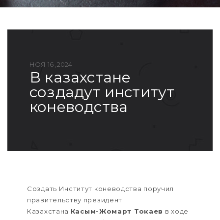
НОЯ 16 ,2024
в казахстане
создадут институт
коневодства
Создать Институт коневодства поручил
правительству президент
Казахстана
Касым-Жомарт Токаев
в ходе