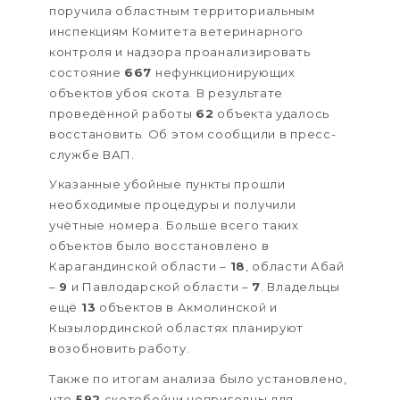
поручила областным территориальным
инспекциям Комитета ветеринарного
контроля и надзора проанализировать
состояние
667
нефункционирующих
объектов убоя скота. В результате
проведённой работы
62
объекта удалось
восстановить. Об этом сообщили в пресс-
службе ВАП.
Указанные убойные пункты прошли
необходимые процедуры и получили
учётные номера. Больше всего таких
объектов было восстановлено в
Карагандинской области –
18
, области Абай
–
9
и Павлодарской области –
7
. Владельцы
ещё
13
объектов в Акмолинской и
Кызылординской областях планируют
возобновить работу.
Также по итогам анализа было установлено,
что
592
скотобойни непригодны для